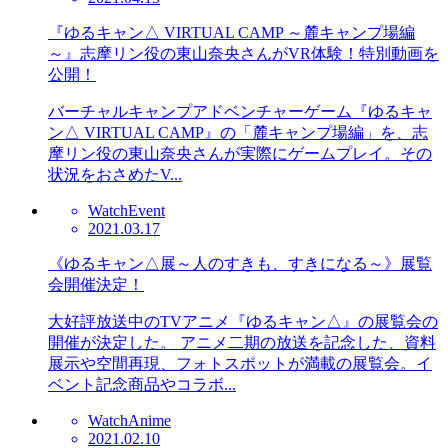
『ゆるキャン△ VIRTUAL CAMP ～麓キャンプ場編
～』志摩リン役の東山奈央さんがVR体験！特別動画を
公開！
バーチャルキャンプアドベンチャーゲーム『ゆるキャ
ン△ VIRTUAL CAMP』の「麓キャンプ場編」を、志
摩リン役の東山奈央さんが実際にゲームプレイ。その
状況をおさめたV...
Watch
Event
2021.03.17
《ゆるキャン△展～人のすきも、すきになる～》展覧
会開催決定！
大好評放送中のTVアニメ『ゆるキャン△』の展覧会の
開催が決定した。 アニメ二期の放送を記念した、資料
展示や空間再現、フォトスポットが満載の展覧会。イ
ベント記念商品やコラボ...
Watch
Anime
2021.02.10