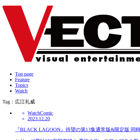
Top page
Feature
Topics
Watch
Tag：広江礼威
Watch
Comic
2023.12.20
『BLACK LAGOON』待望の第13集通常版&限定版