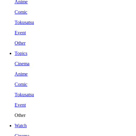
Anime
Comic
Tokusatsu
Event
Other
Topics
Cinema
Anime
Comic
Tokusatsu
Event
Other
Watch
Cinema