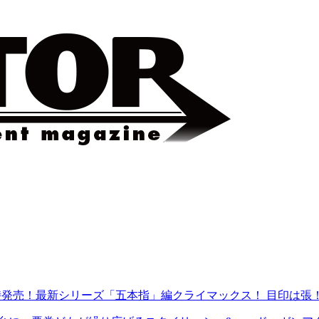
 同時発売！最新シリーズ「五本指」編クライマックス！ 目印は張