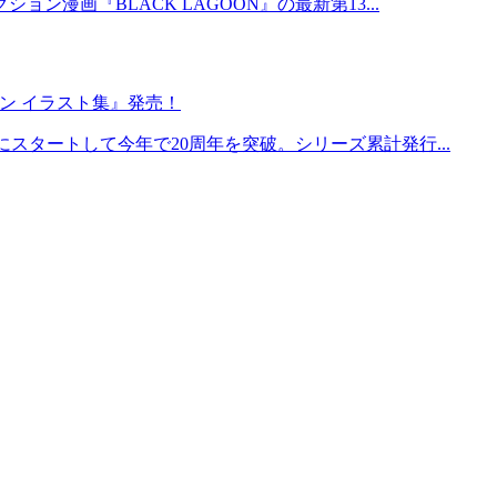
漫画『BLACK LAGOON』の最新第13...
ーン イラスト集』発売！
にスタートして今年で20周年を突破。シリーズ累計発行...