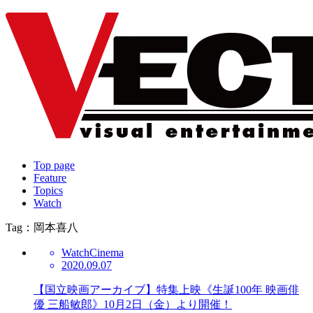
Top page
Feature
Topics
Watch
Tag：岡本喜八
Watch
Cinema
2020.09.07
【国立映画アーカイブ】特集上映《生誕100年 映画俳
優 三船敏郎》10月2日（金）より開催！