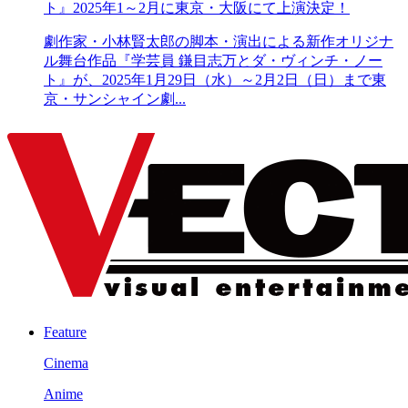
ト』2025年1～2月に東京・大阪にて上演決定！
劇作家・小林賢太郎の脚本・演出による新作オリジナ
ル舞台作品『学芸員 鎌目志万とダ・ヴィンチ・ノー
ト』が、2025年1月29日（水）～2月2日（日）まで東
京・サンシャイン劇...
Feature
Cinema
Anime