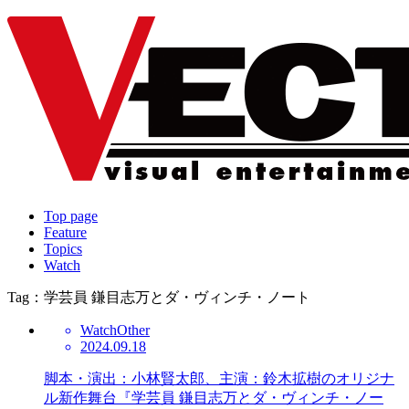
Top page
Feature
Topics
Watch
Tag：学芸員 鎌目志万とダ・ヴィンチ・ノート
Watch
Other
2024.09.18
脚本・演出：小林賢太郎、主演：鈴木拡樹のオリジナ
ル新作舞台『学芸員 鎌目志万とダ・ヴィンチ・ノー