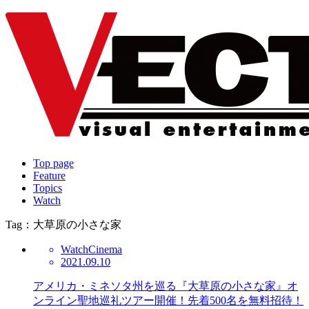
Top page
Feature
Topics
Watch
Tag：大草原の小さな家
Watch
Cinema
2021.09.10
アメリカ・ミネソタ州を巡る『大草原の小さな家』オ
ンライン聖地巡礼ツアー開催！先着500名を無料招待！