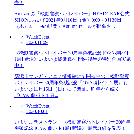
売！
Amazonの『機動警察パトレイバー』HEADGEAR公式
SHOPにおいて2021年9月10日（金）0:00～9月30日
（木）23：59の期間でAutumnセールが開催さ...
Watch
Event
2020.11.09
《機動警察パトレイバー 30周年突破記念 [OVA-劇パト
1展] 新潟》いよいよ終盤戦へ 開催後半の特別企画実施
中！
新潟市マンガ・アニメ情報館にて開催中の「機動警察
パトレイバー 30周年突破記念『OVA-劇パト１展』も
いよいよ11月15日（日）にて閉幕。昨年から続く
『OVA-劇パト１展...
Watch
Event
2020.10.01
いよいよラストラン！《機動警察パトレイバー 30周年
突破記念 [OVA-劇パト1展] 新潟》 展示詳細を発表！