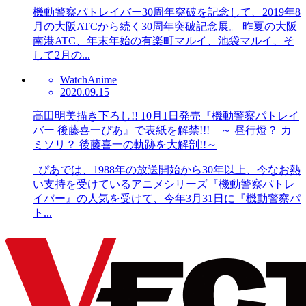
機動警察パトレイバー30周年突破を記念して、2019年8
月の大阪ATCから続く30周年突破記念展。 昨夏の大阪
南港ATC、年末年始の有楽町マルイ、池袋マルイ、そ
して2月の...
Watch
Anime
2020.09.15
高田明美描き下ろし!! 10月1日発売『機動警察パトレイ
バー 後藤喜一ぴあ』で表紙を解禁!!! ～ 昼行燈？ カ
ミソリ？ 後藤喜一の軌跡を大解剖!!～
ぴあでは、1988年の放送開始から30年以上、今なお熱
い支持を受けているアニメシリーズ『機動警察パトレ
イバー』の人気を受けて、今年3月31日に『機動警察パ
ト...