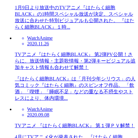
1月9日より放送中のTVアニメ『はたらく細胞
BLACK』の1時間スペシャル放送が決定。スペシャル
放送に合わせた特別ビジュアルも公開された。 『はた
らく細胞BLACK』１時...
Watch
Anime
2020.11.26
TVアニメ『はたらく細胞BLACK』 第2弾PV公開！さ
らに、放送情報・主題歌情報・第2弾キービジュアル追
加キャスト情報も合わせて解禁！
『はたらく細胞BLACK』は「月刊少年シリウス」の人
気コミック『はたらく細胞』のスピンオフ作品。 「飲
酒」「喫煙」「睡眠不足」などの重なる不摂生やスト
レスにより、体内環境...
Watch
Anime
2020.09.08
TVアニメ 『はたらく細胞BLACK』 第１弾ＰＶ解禁！
4月にTVアニメ化が発表された、『はたらく細胞