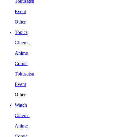
Tokusatsu
Event
Other
Topics
Cinema
Anime
Comic
Tokusatsu
Event
Other
Watch
Cinema
Anime
Comic