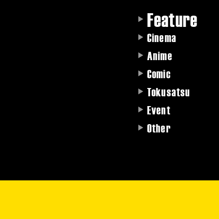
Feature
Cinema
Anime
Comic
Tokusatsu
Event
Other