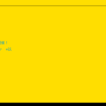
開催！
か ※以