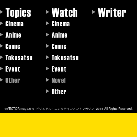
Topics
Watch
Writer
Cinema
Cinema
Anime
Anime
Comic
Comic
Tokusatsu
Tokusatsu
Event
Event
Other
Novel
Other
©VECTOR magazine -ビジュアル・エンタテインメントマガジン- 2015 All Rights Reserved.