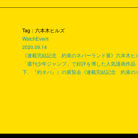
Tag：六本木ヒルズ
Watch
Event
2020.09.14
《連載完結記念 約束のネバーランド展》六本木ヒルズ
「週刊少年ジャンプ」で好評を博した人気漫画作品
下、『約ネバ』）の展覧会《連載完結記念 約束のネバ