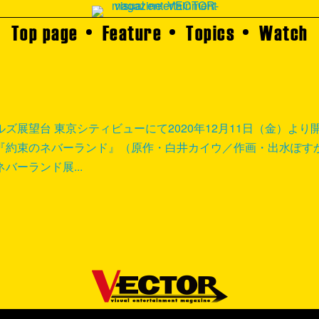
Top page
Feature
Topics
Watch
展望台 東京シティビューにて2020年12月11日（金）より
『約束のネバーランド』（原作・白井カイウ／作画・出水ぽす
ーランド展...