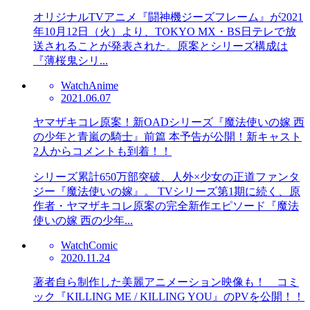
オリジナルTVアニメ『闘神機ジーズフレーム』が2021
年10月12日（火）より、TOKYO MX・BS日テレで放
送されることが発表された。原案とシリーズ構成は
『薄桜鬼シリ...
Watch
Anime
2021.06.07
ヤマザキコレ原案！新OADシリーズ『魔法使いの嫁 西
の少年と青嵐の騎士』前篇 本予告が公開！新キャスト
2人からコメントも到着！！
シリーズ累計650万部突破、人外×少女の正道ファンタ
ジー『魔法使いの嫁』。 TVシリーズ第1期に続く、原
作者・ヤマザキコレ原案の完全新作エピソード『魔法
使いの嫁 西の少年...
Watch
Comic
2020.11.24
著者自ら制作した美麗アニメーション映像も！ コミ
ック『KILLING ME / KILLING YOU』のPVを公開！！