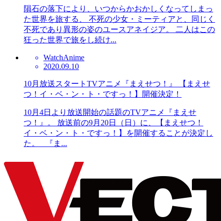
隕石の落下により、いつからかおかしくなってしまっ
た世界を旅する、 不死の少女・ミーティアと、同じく
不死であり異形の姿のユースアネイジア。 二人はこの
狂った世界で旅をし続け...
Watch
Anime
2020.09.10
10月放送スタートTVアニメ『まえせつ！』 【まえせ
つ！イ・ベ・ン・ト・ですっ！】開催決定！
10月4日より放送開始の話題のTVアニメ『まえせ
つ！』。 放送前の9月20日（日）に、【まえせつ！
イ・ベ・ン・ト・ですっ！】を開催することが決定し
た。 『ま...