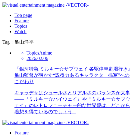
Top page
Feature
Topics
Watch
Tag：亀山洋平
Topics
Anime
2026.02.06
『銀河特急 ミルキー☆サブウェイ 各駅停車劇場行き』
亀山監督が明かす“説得力あるキャラクター描写”への
こだわり
キャラデザはシュールさとリアルさのバランスが大事
――『ミルキー☆ハイウェイ』や『ミルキー☆サブウ
ェイ』のレトロフューチャー的な世界観は、どこから
着想を得ているのでしょう...
Feature