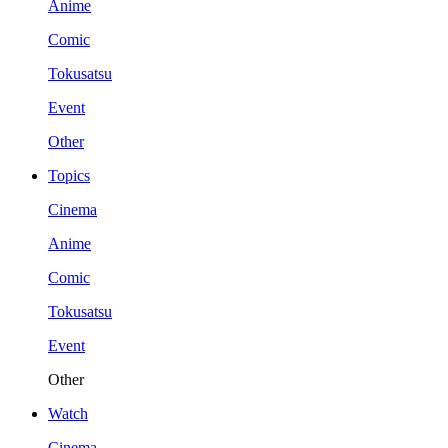
Anime
Comic
Tokusatsu
Event
Other
Topics
Cinema
Anime
Comic
Tokusatsu
Event
Other
Watch
Cinema