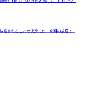
TOKYO MXほか各局にて、10月1日2...
して放送されることが決定した。今回の放送で...