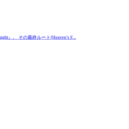
その最終ルート[Heaven’s F...