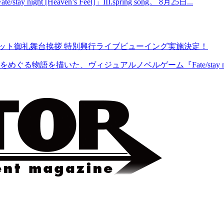
ht [Heaven’s Feel]」III.spring song。 8月25日...
spring song大ヒット御礼舞台挨拶 特別興行ライブビューイング実施決定！
を描いた、ヴィジュアルノベルゲーム『Fate/stay night』。 