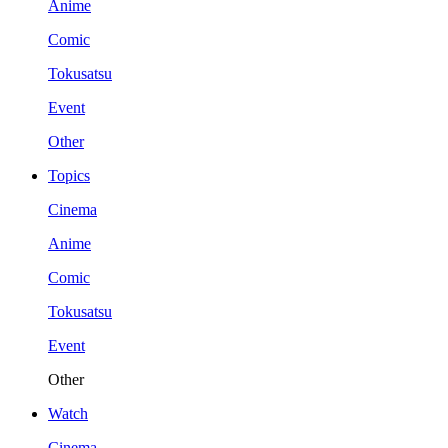
Anime
Comic
Tokusatsu
Event
Other
Topics
Cinema
Anime
Comic
Tokusatsu
Event
Other
Watch
Cinema