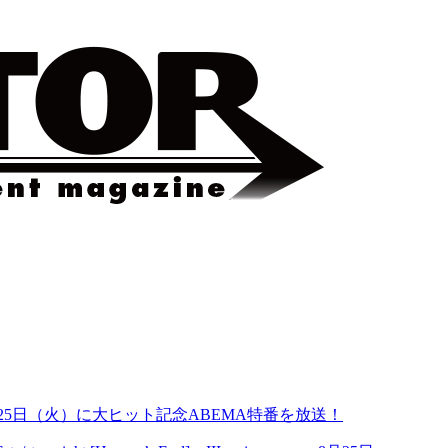
pring song 8月25日（火）に大ヒット記念ABEMA特番を放送！