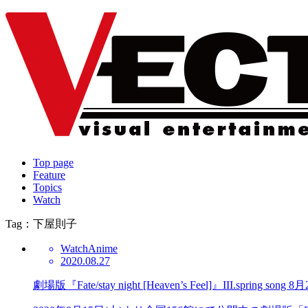
Top page
Feature
Topics
Watch
Tag：下屋則子
Watch
Anime
2020.08.27
劇場版『Fate/stay night [Heaven’s Feel]』III.s