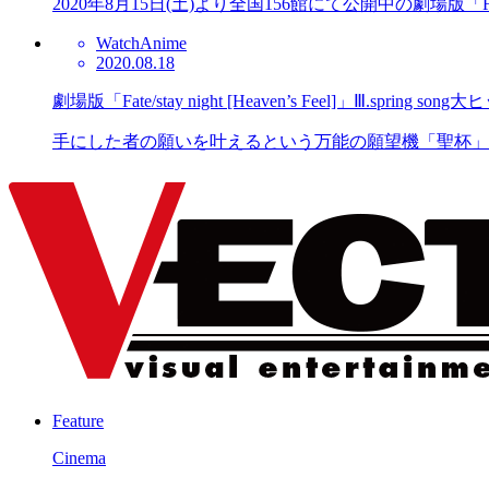
2020年8月15日(土)より全国156館にて公開中の劇場版「Fate/stay nig
Watch
Anime
2020.08.18
劇場版「Fate/stay night [Heaven’s Feel]」Ⅲ.
手にした者の願いを叶えるという万能の願望機「聖杯」をめぐる物語
Feature
Cinema