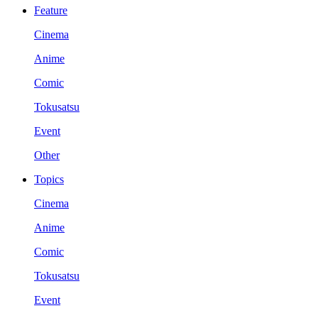
Feature
Cinema
Anime
Comic
Tokusatsu
Event
Other
Topics
Cinema
Anime
Comic
Tokusatsu
Event