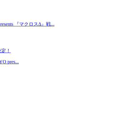
ents 『マクロスΔ』戦...
催決定！
res...