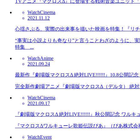
TVアニメ『マクロスΔ』に登場する戦術音楽ユニット「ワル
Watch
Cinema
2021.11.12
心揺さぶる、実際の出来事を描いた映画を特集！『リチ
“事実は小説よりも奇なり”と言うことわざのように、
特集 ...
Watch
Anime
2021.09.24
最新作『劇場版マクロスΔ 絶対LIVE!!!!!!』10.8公開記念 『マ
完全新作劇場アニメ『劇場版マクロスΔ（デルタ） 絶対LIV
Watch
Cinema
2021.09.17
『劇場版マクロスΔ 絶対LIVE!!!!!!』秋公開記念
『マクロスΔワルキューレ歌姫伝説ぴあ』（ぴあ株式会社）が9
Watch
Event