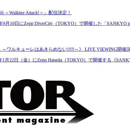
～Walküre Attack!～』配信決定！
Zepp DiverCity（TOKYO）で開催した「SANKYO pres
0-2021 ～ワルキューレはあきらめない!!!!!～》 LIVE VIEWING開
日（金）にZepp Haneda（TOKYO）で開催する《SANKYO p