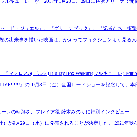
キューレ」が、2017年1月28日、29日に横浜アリーナで開催
ャード・ジュエル』、『グリーンブック』、『記者たち 衝撃
実際の出来事を描いた映画は、かえってフィクションより見る人
クロスΔ(デルタ) Blu-ray Box Walküre(ワルキューレ) Edi
E!!!!!!』の10月8日（金）全国ロードショーを記念して、本
 ワルキューレの軌跡を、フレイア役 鈴木みのりに特別インタビュ
月29日（水）に発売されることが決定した。 2021年秋公開『劇場