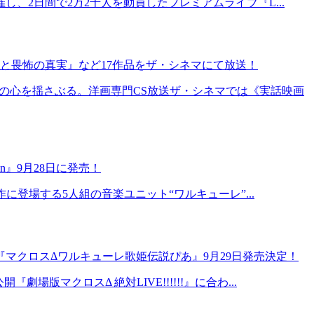
し、2日間で2万2千人を動員したプレミアムライブ『L...
と畏怖の真実』など17作品をザ・シネマにて放送！
の心を揺さぶる。洋画専門CS放送ザ・シネマでは《実話映画
tion』9月28日に発売！
作に登場する5人組の音楽ユニット“ワルキューレ”...
ー！『マクロスΔワルキューレ歌姫伝説ぴあ』9月29日発売決定！
版マクロスΔ 絶対LIVE!!!!!!』に合わ...