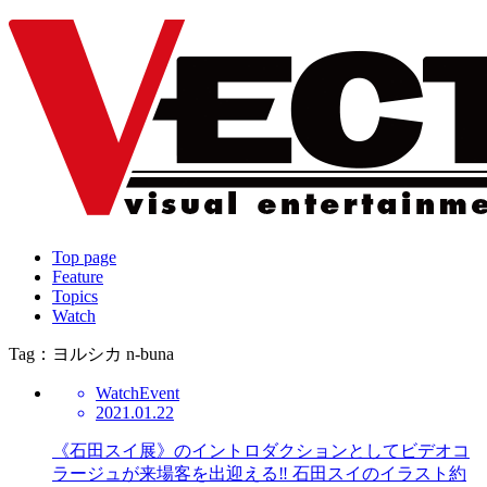
Top page
Feature
Topics
Watch
Tag：ヨルシカ n-buna
Watch
Event
2021.01.22
《石田スイ展》のイントロダクションとしてビデオコ
ラージュが来場客を出迎える‼ 石田スイのイラスト約