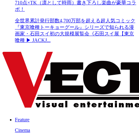
710点×TK（凛として時雨）書き下ろし楽曲が豪華コラ
ボ！
全世界累計発行部数4,700万部を超える超人気コミック
『東京喰種トーキョーグール』シリーズで知られる漫
画家・石田スイ初の大規模展覧会《石田スイ展【東京
喰種 ▶ JACKJ...
Feature
Cinema