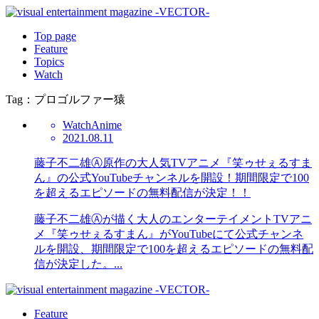
Top page
Feature
Topics
Watch
Tag：プロゴルファー猿
Watch
Anime
2021.08.11
藤子不二雄Ⓐ原作の大人気TVアニメ『笑ゥせぇるすま
ん』の公式YouTubeチャンネルを開設！期間限定で100
を超えるエピソードの無料配信が決定！！
藤子不二雄Ⓐが描く大人のエンターテイメントTVアニ
メ『笑ゥせぇるすまん』がYouTubeにて公式チャンネ
ルを開設、期間限定で100を超えるエピソードの無料配
信が決定した。...
Feature