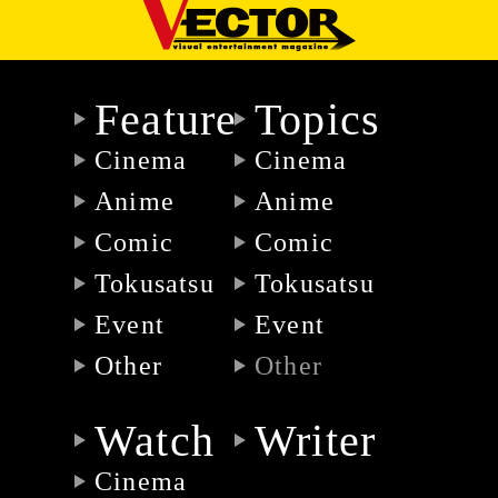
Feature
Topics
Cinema
Cinema
Anime
Anime
Comic
Comic
Tokusatsu
Tokusatsu
Event
Event
Other
Other
Watch
Writer
Cinema