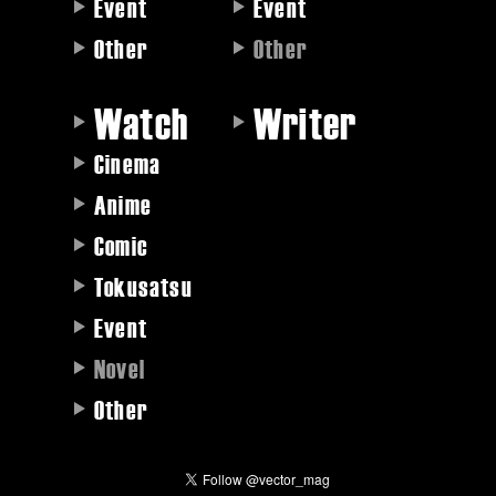
Event
Event
Other
Other
Watch
Writer
Cinema
Anime
Comic
Tokusatsu
Event
Novel
Other