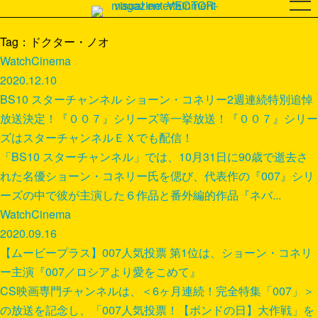
Tag：ドクター・ノオ
Watch
Cinema
2020.12.10
BS10 スターチャンネル ショーン・コネリー2週連続特別追悼
放送決定！『００７』シリーズ等一挙放送！『００７』シリー
ズはスターチャンネルＥＸでも配信！
「BS10 スターチャンネル」では、10月31日に90歳で逝去さ
れた名優ショーン・コネリー氏を偲び、代表作の『007』シリ
ーズの中で彼が主演した６作品と番外編的作品『ネバ...
Watch
Cinema
2020.09.16
【ムービープラス】007人気投票 第1位は、ショーン・コネリ
ー主演『007／ロシアより愛をこめて』
CS映画専門チャンネルは、＜6ヶ月連続！完全特集「007」＞
の放送を記念し、「007人気投票！【ボンドの日】大作戦」を