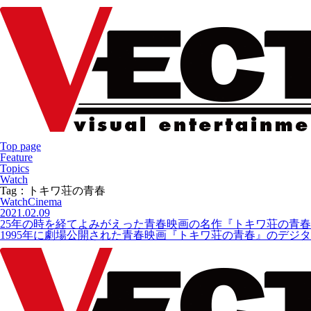
Top page
Feature
Topics
Watch
Tag：トキワ荘の青春
Watch
Cinema
2021.02.09
25年の時を経てよみがえった青春映画の名作『トキワ荘の青春
1995年に劇場公開された青春映画『トキワ荘の青春』のデジタ