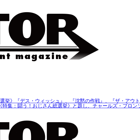
選挙》『デス・ウィッシュ』、『沈黙の作戦』、『ザ・アウト
)に、《特集：闘う！おじさん総選挙》と題し、チャールズ・ブロン