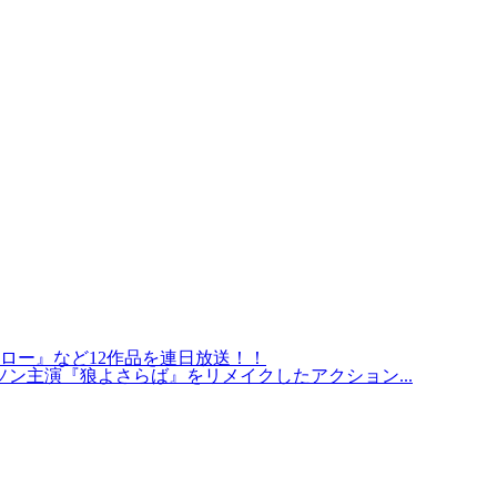
ロー』など12作品を連日放送！！
ソン主演『狼よさらば』をリメイクしたアクション...