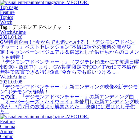
Top page
Feature
Topics
Watch
Tag：デジモンアドベンチャー：
Watch
Anime
2021.04.26
GW特別企画！“今からでも追いつける！『デジモンアドベン
チャー：』ベストセレクション”本編12話分の無料公開が決
定！キャンペーンビジュアル＆選ばれし子供たちからのコメン
トも到着！
『デジモンアドベンチャー：』（フジテレビほかにて毎週日曜
朝9:00～放送中）より、GW期間限定でFOD／TVerにて本編が
無料で鑑賞できる特別企画“今からでも追いつける...
Watch
Anime
2021.03.08
『デジモンアドベンチャー：』新エンディング映像&新デジモ
ン“ポテモン”が解禁！
この度、『デジモンアドベンチャー：』の新エンディング曲
「オーバーシーズ・ハイウェイ」を使用した新エンディング映
像が、3月7日の放送より解禁された。 映像には選ばれし子供
た...
Feature
Cinema
Anime
Comic