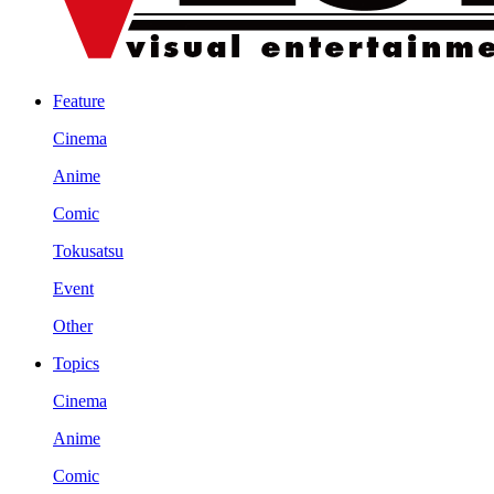
Feature
Cinema
Anime
Comic
Tokusatsu
Event
Other
Topics
Cinema
Anime
Comic