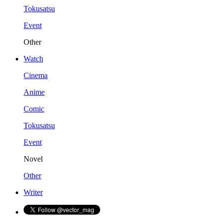
Tokusatsu
Event
Other
Watch
Cinema
Anime
Comic
Tokusatsu
Event
Novel
Other
Writer