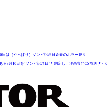
10日は（やっぱり）ゾンビ記念日＆春のホラー祭り
る3月10日を“ゾンビ記念日”と制定し、洋画専門CS放送ザ