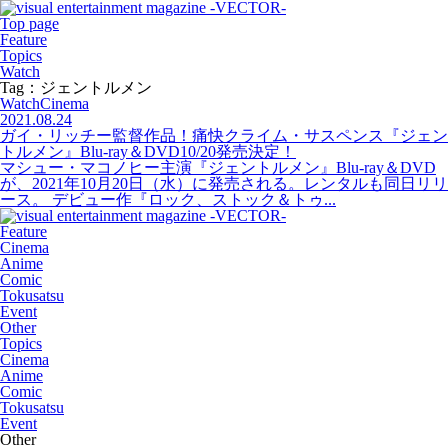
Top page
Feature
Topics
Watch
Tag：ジェントルメン
Watch
Cinema
2021.08.24
ガイ・リッチー監督作品！痛快クライム・サスペンス『ジェン
トルメン』Blu-ray＆DVD10/20発売決定！
マシュー・マコノヒー主演『ジェントルメン』Blu-ray＆DVD
が、2021年10月20日（水）に発売される。レンタルも同日リリ
ース。 デビュー作『ロック、ストック＆トゥ...
Feature
Cinema
Anime
Comic
Tokusatsu
Event
Other
Topics
Cinema
Anime
Comic
Tokusatsu
Event
Other