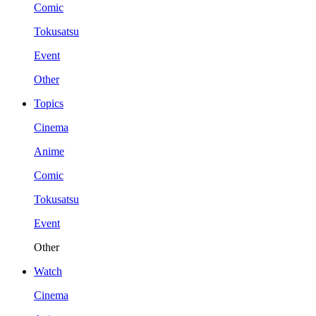
Comic
Tokusatsu
Event
Other
Topics
Cinema
Anime
Comic
Tokusatsu
Event
Other
Watch
Cinema