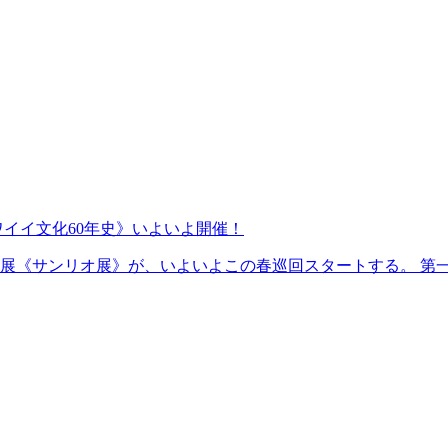
イイ文化60年史》いよいよ開催！
展《サンリオ展》が、いよいよこの春巡回スタートする。 第一