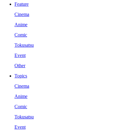
Feature
Cinema
Anime
Comic
Tokusatsu
Event
Other
Topics
Cinema
Anime
Comic
Tokusatsu
Event