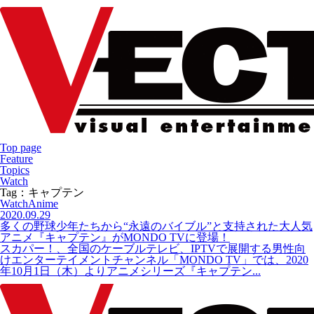
Top page
Feature
Topics
Watch
Tag：キャプテン
Watch
Anime
2020.09.29
多くの野球少年たちから“永遠のバイブル”と支持された大人気
アニメ『キャプテン』がMONDO TVに登場！
スカパー！、全国のケーブルテレビ、IPTVで展開する男性向
けエンターテイメントチャンネル「MONDO TV」では、2020
年10月1日（木）よりアニメシリーズ『キャプテン...