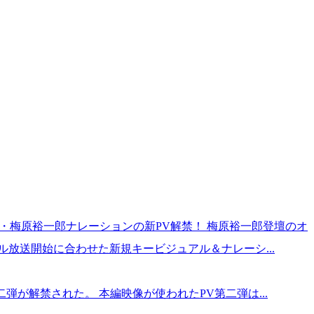
哉・梅原裕一郎ナレーションの新PV解禁！ 梅原裕一郎登壇のオ
ル放送開始に合わせた新規キービジュアル＆ナレーシ...
弾が解禁された。 本編映像が使われたPV第二弾は...