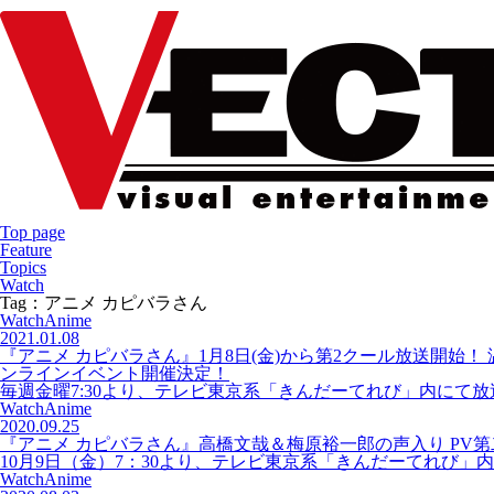
Top page
Feature
Topics
Watch
Tag：アニメ カピバラさん
Watch
Anime
2021.01.08
『アニメ カピバラさん』1月8日(金)から第2クール放送開始
ンラインイベント開催決定！
毎週金曜7:30より、テレビ東京系「きんだーてれび」内にて放
Watch
Anime
2020.09.25
『アニメ カピバラさん』高橋文哉＆梅原裕一郎の声入り PV
10月9日（金）7：30より、テレビ東京系「きんだーてれび」
Watch
Anime