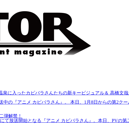
！ 温泉に入ったカピバラさんたちの新キービジュアル＆ 高橋文
送中の『アニメ カピバラさん』。 本日、1月8日からの第2クー
第二弾解禁！
内にて放送開始となる『アニメ カピバラさん』。本日、PVの第二