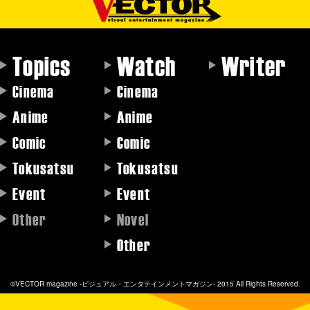
Topics
Watch
Writer
Cinema
Cinema
Anime
Anime
Comic
Comic
Tokusatsu
Tokusatsu
Event
Event
Other
Novel
Other
©VECTOR magazine -ビジュアル・エンタテインメントマガジン- 2015 All Rights Reserved.