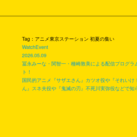
Tag：アニメ東京ステーション 初夏の集い
Watch
Event
2026.05.09
冨永みーな・関智一・種崎敦美による配信プログラ
ト！
国民的アニメ『サザエさん』カツオ役や『それいけ
ん』スネ夫役や『鬼滅の刃』不死川実弥役などで知られ