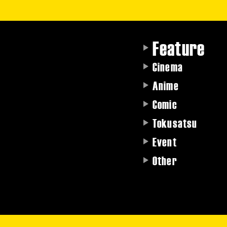
Feature
Cinema
Anime
Comic
Tokusatsu
Event
Other