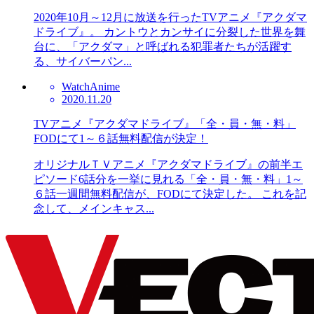
2020年10月～12月に放送を行ったTVアニメ『アクダマ
ドライブ』。 カントウとカンサイに分裂した世界を舞
台に、「アクダマ」と呼ばれる犯罪者たちが活躍す
る、サイバーパン...
Watch
Anime
2020.11.20
TVアニメ『アクダマドライブ』「全・員・無・料」
FODにて1～６話無料配信が決定！
オリジナルＴＶアニメ『アクダマドライブ』の前半エ
ピソード6話分を一挙に見れる「全・員・無・料」1～
６話一週間無料配信が、FODにて決定した。 これを記
念して、メインキャス...