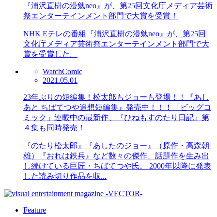
『浦沢直樹の漫勉neo』が、第25回文化庁メディア芸術
祭エンターテインメント部門で大賞を受賞！
NHK Eテレの番組『浦沢直樹の漫勉neo』が、第25回
文化庁メディア芸術祭エンターテインメント部門で大
賞を受賞した。
Watch
Comic
2021.05.01
23年ぶりの短編集！松太郎もジョーも登場！！『あし
あと ちばてつや追想短編集』発売中！！！「ビッグコ
ミック」連載中の最新作、『ひねもすのたり日記』第
４集も同時発売！
『のたり松太郎』『あしたのジョー』（原作・高森朝
雄）『おれは鉄兵』など数々の傑作、話題作を生み出
し続けている巨匠・ちばてつや氏。 2000年以降に発表
した読み切り作品を収...
Feature