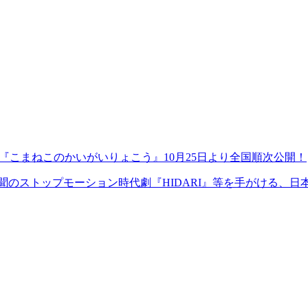
『こまねこのかいがいりょこう』10月25日より全国順次公開！
未聞のストップモーション時代劇『HIDARI』等を手がける、日