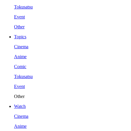
Tokusatsu
Event
Other
Topics
Cinema
Anime
Comic
Tokusatsu
Event
Other
Watch
Cinema
Anime