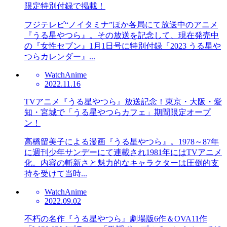
限定特別付録で掲載！
フジテレビ“ノイタミナ”ほか各局にて放送中のアニメ
『うる星やつら』。その放送を記念して、現在発売中
の『女性セブン』1月1日号に特別付録『2023 うる星や
つらカレンダー』...
Watch
Anime
2022.11.16
TVアニメ『うる星やつら』放送記念！東京・大阪・愛
知・宮城で「うる星やつらカフェ」期間限定オープ
ン！
高橋留美子による漫画『うる星やつら』。1978～87年
に週刊少年サンデーにて連載され1981年にはTVアニメ
化。内容の斬新さと魅力的なキャラクターは圧倒的支
持を受けて当時...
Watch
Anime
2022.09.02
不朽の名作『うる星やつら』劇場版6作＆OVA11作