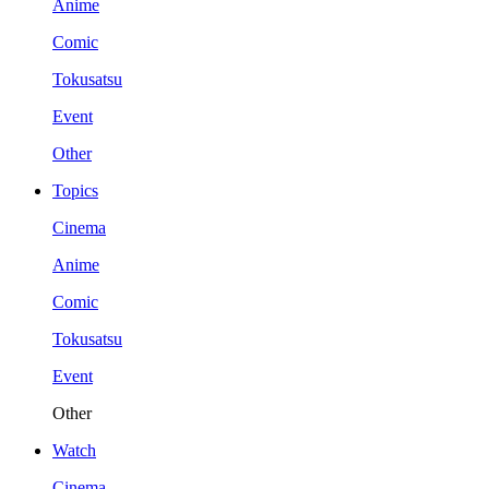
Anime
Comic
Tokusatsu
Event
Other
Topics
Cinema
Anime
Comic
Tokusatsu
Event
Other
Watch
Cinema