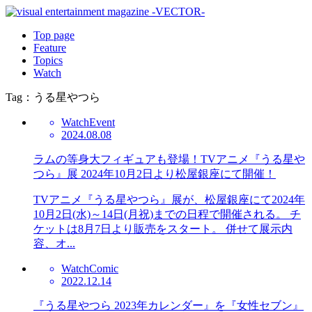
Top page
Feature
Topics
Watch
Tag：うる星やつら
Watch
Event
2024.08.08
ラムの等身大フィギュアも登場！TVアニメ『うる星や
つら』展 2024年10月2日より松屋銀座にて開催！
TVアニメ『うる星やつら』展が、松屋銀座にて2024年
10月2日(水)～14日(月祝)までの日程で開催される。 チ
ケットは8月7日より販売をスタート。 併せて展示内
容、オ...
Watch
Comic
2022.12.14
『うる星やつら 2023年カレンダー』を『女性セブン』