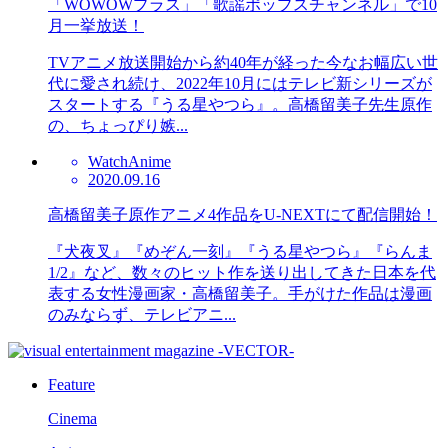
「WOWOWプラス」「歌謡ポップスチャンネル」で10
月一挙放送！
TVアニメ放送開始から約40年が経った今なお幅広い世
代に愛され続け、2022年10月にはテレビ新シリーズが
スタートする『うる星やつら』。高橋留美子先生原作
の、ちょっぴり嫉...
Watch
Anime
2020.09.16
高橋留美子原作アニメ4作品をU-NEXTにて配信開始！
『犬夜叉』『めぞん一刻』『うる星やつら』『らんま
1/2』など、数々のヒット作を送り出してきた日本を代
表する女性漫画家・高橋留美子。手がけた作品は漫画
のみならず、テレビアニ...
Feature
Cinema