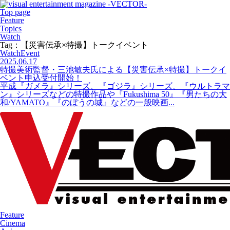
Top page
Feature
Topics
Watch
Tag：【災害伝承×特撮】トークイベント
Watch
Event
2025.06.17
特撮美術監督・三池敏夫氏による【災害伝承×特撮】トークイ
ベント申込受付開始！
平成『ガメラ』シリーズ、『ゴジラ』シリーズ、『ウルトラマ
ン』シリーズなどの特撮作品や『Fukushima 50』『男たちの大
和/YAMATO』『のぼうの城』などの一般映画...
Feature
Cinema