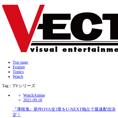
Top page
Feature
Topics
Watch
Tag：TVシリーズ
Watch
Anime
2021.09.18
『薄桜鬼』新作OVA全3章をU-NEXT独占で最速配信決
定！