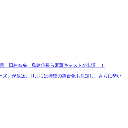
、梶裕貴、田村奈央、島﨑信長ら豪華キャストが出演！！
シーズンが放送、11月には待望の舞台化も決定し、さらに勢い