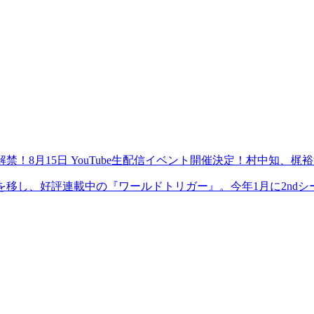
解禁！8月15日 YouTube生配信イベント開催決定！村中知
を移し、好評連載中の『ワールドトリガー』。今年1月に2nd