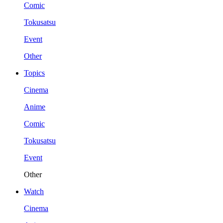
Comic
Tokusatsu
Event
Other
Topics
Cinema
Anime
Comic
Tokusatsu
Event
Other
Watch
Cinema