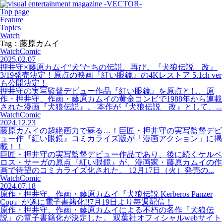
Top page
Feature
Topics
Watch
Tag：藤原カムイ
Watch
Comic
2025.02.07
押井守×藤原カムイ“犬”たちの伝説、再び。『犬狼伝説 改』
3/19発売決定！原点の映画『紅い眼鏡』の4Kレストア 5.1ch ver
も公開決定！
押井守の実写監督デビュー作品『紅い眼鏡』を原点とし、原
作・押井守、作画・藤原カムイの黄金コンビで1988年から連載
された漫画『犬狼伝説』。 本作が『犬狼伝説 改』として、...
Watch
Comic
2024.12.23
藤原カムイの超絶画力で蘇る…！巨匠・押井守の実写監督デビ
ュー作『紅い眼鏡』コミカライズ版が「漫画アクション」に掲
載！！
巨匠・押井守の実写監督デビュー作品であり、後に続くケルベ
ロス・サーガの原点『紅い眼鏡』が、漫画家・藤原カムイの作
画で待望のコミカライズ化された。 12月17日（火）発売の...
Watch
Comic
2024.07.18
原作・押井守、作画・藤原カムイ『犬狼伝説 Kerberos Panzer
Cop』が遂に電子書籍化!!7月19日より毎週配信！
原作・押井守、作画・藤原カムイによる不朽の名作『犬狼伝
説』の電子書籍化が決定した。 双葉社オフィシャルwebサイト