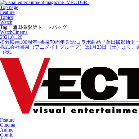
Top page
Feature
Topics
Watch
Tag：蒲田撮影所トートバッグ
Watch
Cinema
2021.01.20
松竹映画100周年×書泉70周年 記念コラボ商品『蒲田撮影所
株式会社書泉（アニメイトグループ）は1月23日（土）より
（秋...
Feature
Cinema
Anime
Comic