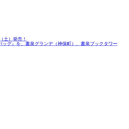
日（土）発売！
バッグ』を、書泉グランデ（神保町）、書泉ブックタワー