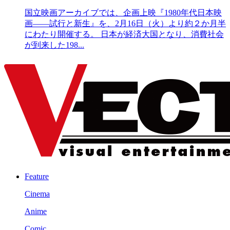
国立映画アーカイブでは、企画上映『1980年代日本映
画――試行と新生』を、2月16日（火）より約２か月半
にわたり開催する。 日本が経済大国となり、消費社会
が到来した198...
Feature
Cinema
Anime
Comic