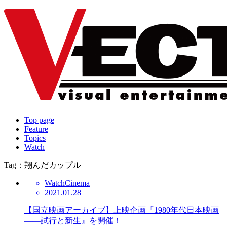
Top page
Feature
Topics
Watch
Tag：翔んだカップル
Watch
Cinema
2021.01.28
【国立映画アーカイブ】上映企画『1980年代日本映画
――試行と新生』を開催！