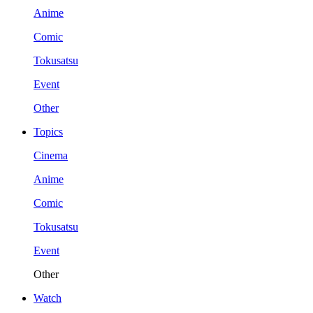
Anime
Comic
Tokusatsu
Event
Other
Topics
Cinema
Anime
Comic
Tokusatsu
Event
Other
Watch