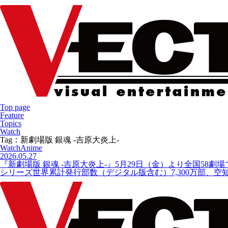
Top page
Feature
Topics
Watch
Tag：新劇場版 銀魂 -吉原大炎上-
Watch
Anime
2026.05.27
『新劇場版 銀魂 -吉原大炎上-』5月29日（金）より全国58劇
シリーズ世界累計発行部数（デジタル版含む）7,300万部、