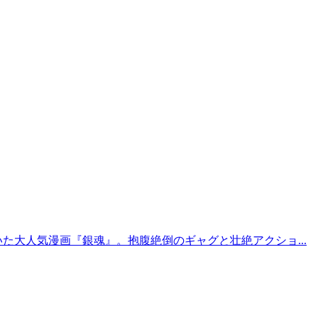
た大人気漫画『銀魂』。抱腹絶倒のギャグと壮絶アクショ...