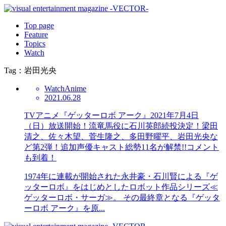
Top page
Feature
Topics
Watch
Tag：岩田光央
Watch
Anime
2021.06.28
TVアニメ『ゲッターロボ アーク』2021年7月4日
（日）放送開始！流竜馬役に石川英郎続投決定！梁田
清之、佐々木望、菅生隆之、多田野曜平、岩田光央な
ど第2弾！追加声優キャスト総勢11名が解禁!!コメント
も到着！
1974年に連載が開始された永井豪・石川賢による『ゲ
ッターロボ』をはじめとしたロボット作品シリーズ≪
ゲッターロボ・サーガ≫。 その最終章となる『ゲッタ
ーロボ アーク』を原...