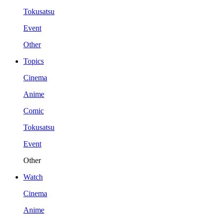
Tokusatsu
Event
Other
Topics
Cinema
Anime
Comic
Tokusatsu
Event
Other
Watch
Cinema
Anime