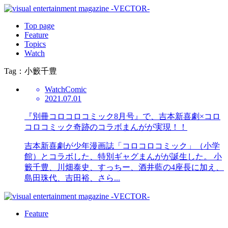
Top page
Feature
Topics
Watch
Tag：小籔千豊
Watch
Comic
2021.07.01
『別冊コロコロコミック8月号』で、吉本新喜劇×コロ
コロコミック奇跡のコラボまんがが実現！！
吉本新喜劇が少年漫画誌「コロコロコミック」（小学
館）とコラボした、特別ギャグまんがが誕生した。 小
籔千豊、川畑泰史、すっちー、酒井藍の4座長に加え、
島田珠代、吉田裕、さら...
Feature