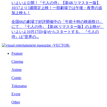
いよいよ公開！『七人の侍』【新4Kリマスター版】
10/17より3週限定上映！一部劇場では午後・夜帯の追
加上映も！
全国66の劇場で好評開催中の「午前十時の映画祭15」
にて、『七人の侍』【新4Kリマスター版】の上映が、
いよいよ10月17日(金)からスタートする。 『七人の
侍』は“世界の...
Feature
Cinema
Anime
Comic
Tokusatsu
Event
Other