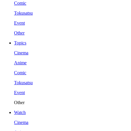
Comic
Tokusatsu
Event
Other
Topics
Cinema
Anime
Comic
Tokusatsu
Event
Other
Watch
Cinema