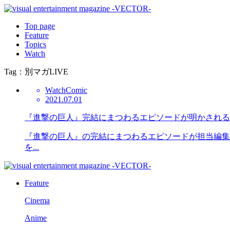
Top page
Feature
Topics
Watch
Tag：別マガLIVE
Watch
Comic
2021.07.01
『進撃の巨人』完結にまつわるエピソードが明かされる
『進撃の巨人』の完結にまつわるエピソードが担当編集た
を...
Feature
Cinema
Anime