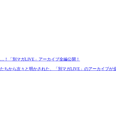
…！「別マガLIVE」アーカイブ全編公開！
ちから次々と明かされた、「別マガLIVE」のアーカイブが全