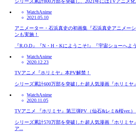
シリーズ累計800万部を突破し、2021年にはTVアニメ化も
Watch
Anime
2021.05.10
アニメーター・石浜真史の初画集『石浜真史アニメーションワー
ンも実施！
『R.O.D』『N・H・Kにようこそ!』『宇宙ショーへようこ
Watch
Anime
2020.12.23
TVアニメ『ホリミヤ』本PV解禁！
シリーズ累計600万部を突破した超人気漫画『ホリミヤ』
Watch
Anime
2020.11.05
TVアニメ 『ホリミヤ』第三弾PV（仙石&レミ&桜ve
シリーズ累計570万部を突破した超人気漫画『ホリミヤ
ア...