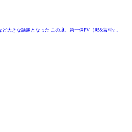
きな話題となった この度、第一弾PV（堀&宮村v...