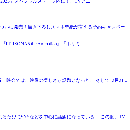
2023」スペシャルステージ内にて、TVアニ...
RKS』がついに発売！描き下ろしスマホ壁紙が貰える予約キャンペー
5 the Animation』『ホリミ...
会では、映像の美しさが話題となった。 そして12月21...
るたびにSNSなどを中心に話題になっている。 この度、TV