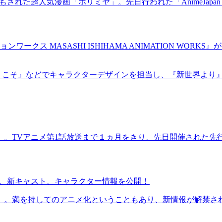
された超人気漫画「ホリミヤ」。先日行われた「AnimeJapan 
クス MASASHI ISHIHAMA ANIMATION WO
そ』などでキャラクターデザインを担当し、『新世界より』『PERSONA
。TVアニメ第1話放送まで１ヵ月をきり、先日開催された先行上映
r.）、新キャスト、キャラクター情報を公開！
』。満を持してのアニメ化ということもあり、新情報が解禁され