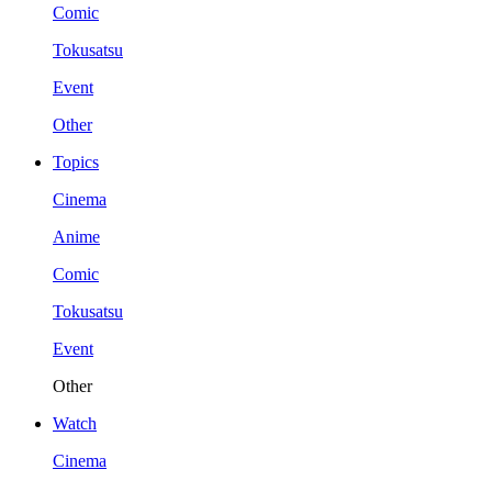
Comic
Tokusatsu
Event
Other
Topics
Cinema
Anime
Comic
Tokusatsu
Event
Other
Watch
Cinema