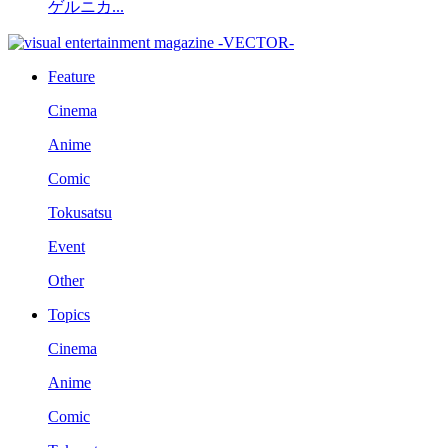
ゲルニカ...
Feature
Cinema
Anime
Comic
Tokusatsu
Event
Other
Topics
Cinema
Anime
Comic