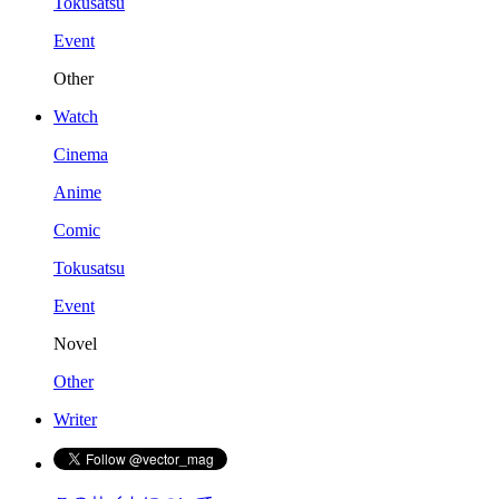
Tokusatsu
Event
Other
Watch
Cinema
Anime
Comic
Tokusatsu
Event
Novel
Other
Writer