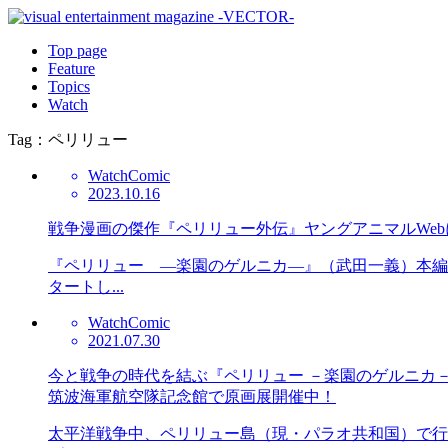
Top page
Feature
Topics
Watch
Tag：ペリリュー
Watch
Comic
2023.10.16
戦争漫画の傑作『ペリリュー外伝』ヤングアニマルWe
『ペリリュー ―楽園のゲルニカ―』（武田一義）本編
タートし...
Watch
Comic
2021.07.30
今と戦争の時代を結ぶ『ペリリュー －楽園のゲルニカ－
筑波海軍航空隊記念館で原画展開催中！
太平洋戦争中、ペリリュー島（現・パラオ共和国）で行