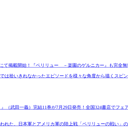
bにて掲載開始！『ペリリュー －楽園のゲルニカー』も完全
では拾いきれなかったエピソードを様々な角度から描くスピン
』（武田一義）完結11巻が7月29日発売！全国324書店でフ
われた、日本軍とアメリカ軍の陸上戦「ペリリューの戦い」の