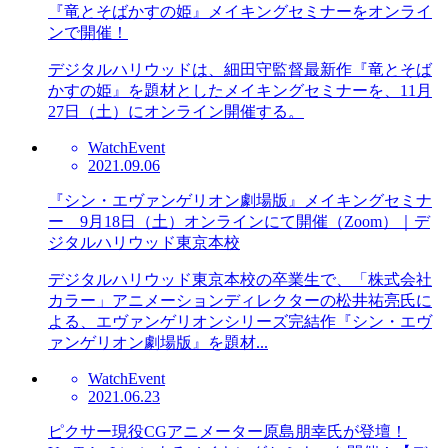
『竜とそばかすの姫』メイキングセミナーをオンライ
ンで開催！
デジタルハリウッドは、細田守監督最新作『竜とそば
かすの姫』を題材としたメイキングセミナーを、11月
27日（土）にオンライン開催する。
Watch
Event
2021.09.06
『シン・エヴァンゲリオン劇場版』メイキングセミナ
ー 9月18日（土）オンラインにて開催（Zoom）｜デ
ジタルハリウッド東京本校
デジタルハリウッド東京本校の卒業生で、「株式会社
カラー」アニメーションディレクターの松井祐亮氏に
よる、エヴァンゲリオンシリーズ完結作『シン・エヴ
ァンゲリオン劇場版』を題材...
Watch
Event
2021.06.23
ピクサー現役CGアニメーター原島朋幸氏が登壇！