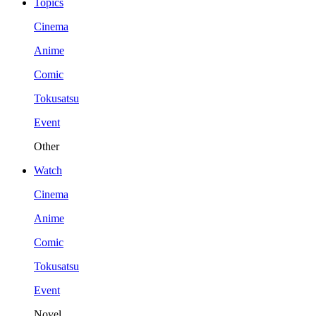
Topics
Cinema
Anime
Comic
Tokusatsu
Event
Other
Watch
Cinema
Anime
Comic
Tokusatsu
Event
Novel