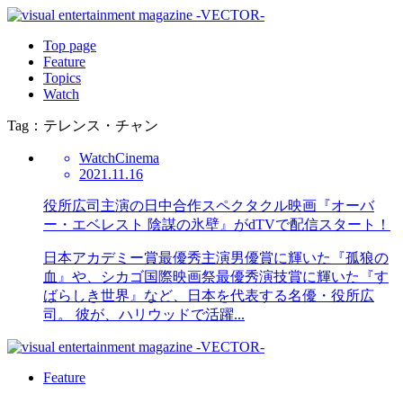
Top page
Feature
Topics
Watch
Tag：テレンス・チャン
Watch
Cinema
2021.11.16
役所広司主演の日中合作スペクタクル映画『オーバ
ー・エベレスト 陰謀の氷壁』がdTVで配信スタート！
日本アカデミー賞最優秀主演男優賞に輝いた『孤狼の
血』や、シカゴ国際映画祭最優秀演技賞に輝いた『す
ばらしき世界』など、日本を代表する名優・役所広
司。 彼が、ハリウッドで活躍...
Feature