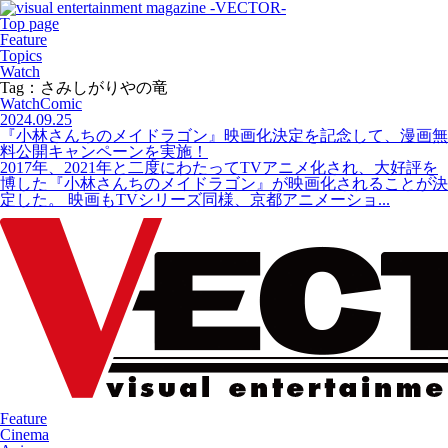
Top page
Feature
Topics
Watch
Tag：さみしがりやの竜
Watch
Comic
2024.09.25
『小林さんちのメイドラゴン』映画化決定を記念して、漫画無
料公開キャンペーンを実施！
2017年、2021年と二度にわたってTVアニメ化され、大好評を
博した『小林さんちのメイドラゴン』が映画化されることが決
定した。 映画もTVシリーズ同様、京都アニメーショ...
Feature
Cinema