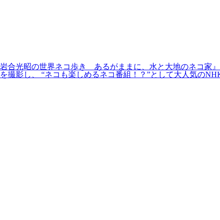
合光昭の世界ネコ歩き あるがままに、水と大地のネコ家』20
し、 “ネコも楽しめるネコ番組！？”として大人気のNHK BS