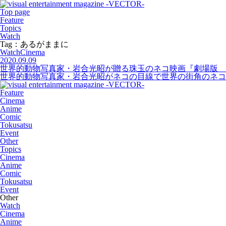
Top page
Feature
Topics
Watch
Tag：あるがままに
Watch
Cinema
2020.09.09
世界的動物写真家・岩合光昭が贈る珠玉のネコ映画『劇場版 岩
世界的動物写真家・岩合光昭がネコの目線で世界の街角のネコを撮影
Feature
Cinema
Anime
Comic
Tokusatsu
Event
Other
Topics
Cinema
Anime
Comic
Tokusatsu
Event
Other
Watch
Cinema
Anime