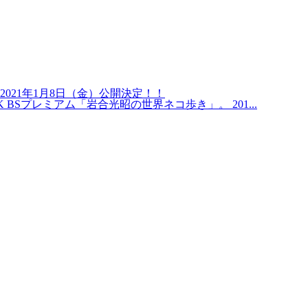
21年1月8日（金）公開決定！！
プレミアム「岩合光昭の世界ネコ歩き」。 201...